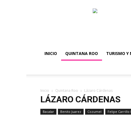
INICIO
QUINTANA ROO
TURISMO Y 
Inicio
Quintana Roo
Lázaro Cárdenas
LÁZARO CÁRDENAS
Bacalar
Benito Juarez
Cozumel
Felipe Carrillo