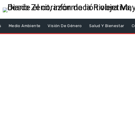
s
Medio Ambiente
Visión De Género
Salud Y Bienestar
C