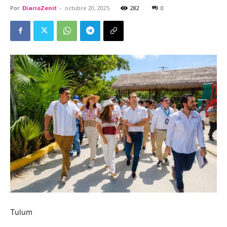
Por
DiarioZenit
-
octubre 20, 2025
282
0
Tulum