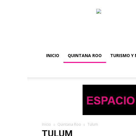
INICIO
QUINTANA ROO
TURISMO Y 
Inicio
Quintana Roo
Tulum
TULUM