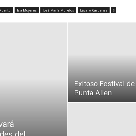
 Puerto
Isla Mujeres
José María Morelos
Lázaro Cárdenas
Exitoso Festival de
Punta Allen
vará
des del