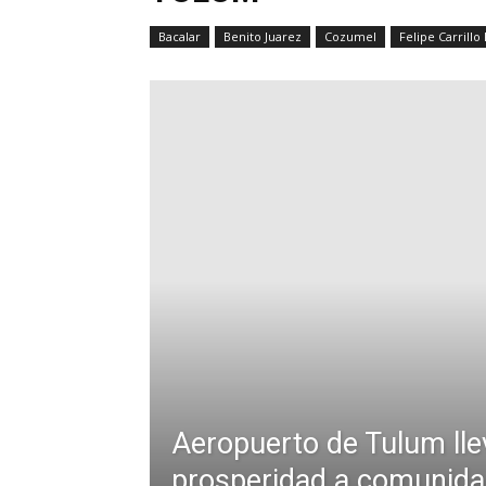
Bacalar
Benito Juarez
Cozumel
Felipe Carrillo
Aeropuerto de Tulum lle
prosperidad a comunida