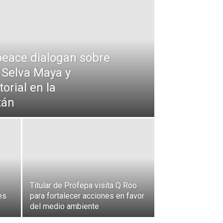
eace dialogan sobre
 Selva Maya y
orial en la
tán
Titular de Profepa visita Q Roo
es
para fortalecer acciones en favor
del medio ambiente