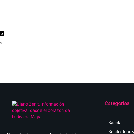
0
vó
Categorias
Bacalar
Benito Juare