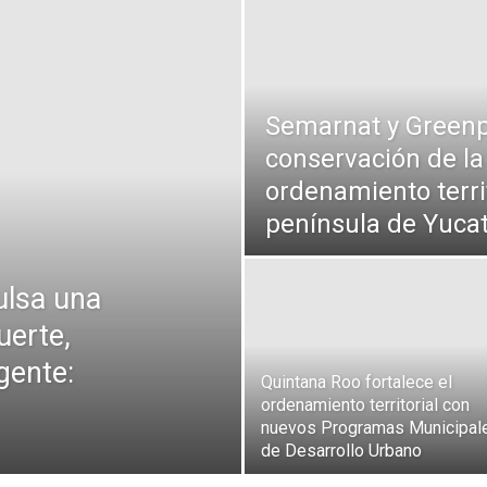
Semarnat y Greenp
conservación de la
ordenamiento territ
península de Yuca
ulsa una
uerte,
 gente:
Quintana Roo fortalece el
ordenamiento territorial con
nuevos Programas Municipal
de Desarrollo Urbano