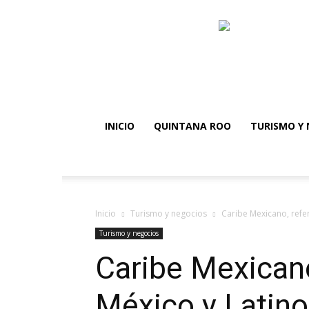
INICIO
QUINTANA ROO
TURISMO Y 
Inicio
Turismo y negocios
Caribe Mexicano, refe
Turismo y negocios
Caribe Mexicano
México y Latin