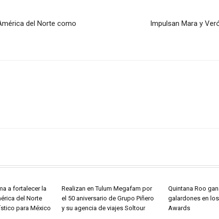
n América del Norte como
Impulsan Mara y Ver
a a fortalecer la
Realizan en Tulum Megafam por
Quintana Roo gan
érica del Norte
el 50 aniversario de Grupo Piñero
galardones en los
stico para México
y su agencia de viajes Soltour
Awards