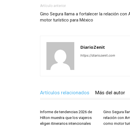
Artículo anterior
Gino Segura llama a fortalecer la relación co
motor turístico para México
DiarioZenit
https://diariozenit.com
Artículos relacionados
Más del autor
Informe de tendencias 2026 de
Gino Segura llam
Hilton muestra que los viajeros
relación con Am
eligen itinerarios intencionales
como motor turí