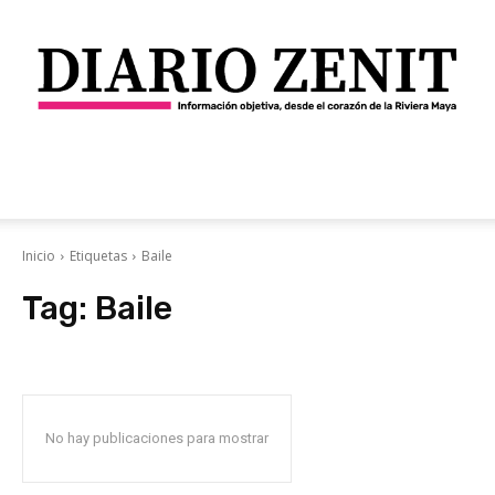
Diario
Inicio
Etiquetas
Baile
Tag:
Baile
Zenit
No hay publicaciones para mostrar