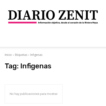
Diario
Inicio
Etiquetas
Infigenas
Tag:
Infigenas
Zenit
No hay publicaciones para mostrar