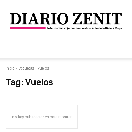
Diario
Inicio
Etiquetas
Vuelos
Tag:
Vuelos
Zenit
No hay publicaciones para mostrar