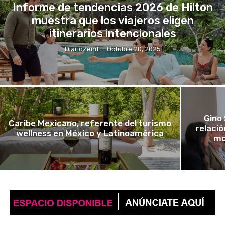
Informe de tendencias 2026 de Hilton
muestra que los viajeros eligen
itinerarios intencionales
DiarioZenit
-
Octubre 20, 2025
Gino 
Caribe Mexicano, referente del turismo
relaci
wellness en México y Latinoamérica
mo