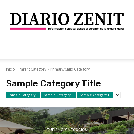
Diario
Inicio
Parent Category
Primary/Child Category
Sample Category Title
Zenit
Sample Category I
Sample Category II
Sample Category III
TURISMO Y NEGOCIOS