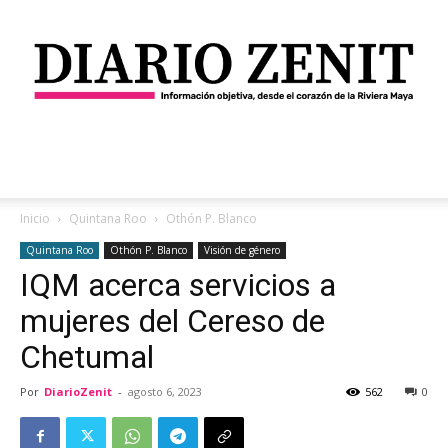
Diario
Inicio
Quintana Roo
Othón P. Blanco
Quintana Roo
Othón P. Blanco
Visión de género
IQM acerca servicios a
Zenit
mujeres del Cereso de
Chetumal
Por
DiarioZenit
-
agosto 6, 2023
562
0