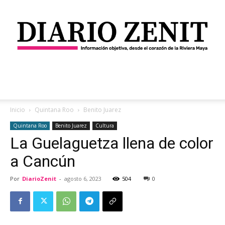
Diario
Inicio
Quintana Roo
Benito Juarez
Quintana Roo
Benito Juarez
Cultura
La Guelaguetza llena de color
Zenit
a Cancún
Por
DiarioZenit
-
agosto 6, 2023
504
0